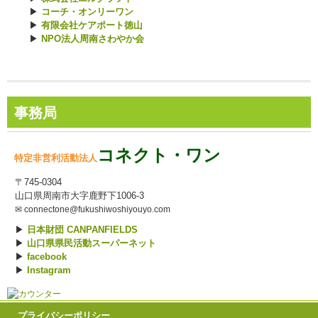
▶
コーチ・オンリーワン
▶
有限会社ケアポート徳山
▶
NPO法人周南さわやか会
事務局
コネクト・ワン
特定非営利活動法人
〒745-0304
山口県周南市大字鹿野下1006-3
✉ connectone@fukushiwoshiyouyo.com
▶
日本財団 CANPANFIELDS
▶
山口県県民活動スーパーネット
▶
facebook
▶
Instagram
プライバシーポリシー